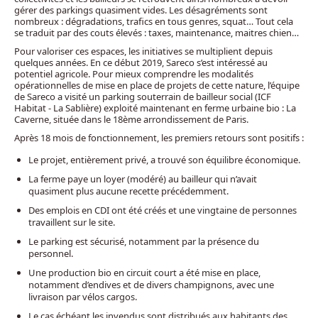
gérer des parkings quasiment vides. Les désagréments sont
nombreux : dégradations, trafics en tous genres, squat… Tout cela
se traduit par des couts élevés : taxes, maintenance, maitres chien…
Pour valoriser ces espaces, les initiatives se multiplient depuis
quelques années. En ce début 2019, Sareco s’est intéressé au
potentiel agricole. Pour mieux comprendre les modalités
opérationnelles de mise en place de projets de cette nature, l’équipe
de Sareco a visité un parking souterrain de bailleur social (
ICF
Habitat - La Sablière
) exploité maintenant en ferme urbaine bio :
La
Caverne
, située dans le 18ème arrondissement de Paris.
Après 18 mois de fonctionnement, les premiers retours sont positifs :
Le projet, entièrement privé, a trouvé son équilibre économique.
La ferme paye un loyer (modéré) au bailleur qui n’avait
quasiment plus aucune recette précédemment.
Des emplois en CDI ont été créés et une vingtaine de personnes
travaillent sur le site.
Le parking est sécurisé, notamment par la présence du
personnel.
Une production bio en circuit court a été mise en place,
notamment d’endives et de divers champignons, avec une
livraison par vélos cargos.
Le cas échéant les invendus sont distribués aux habitants des