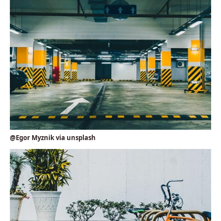
@Egor Myznik via unsplash