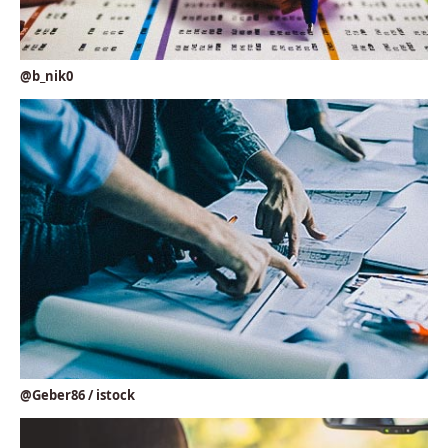
@b_nik0
@Geber86 / istock