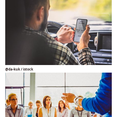
@da-kuk / istock