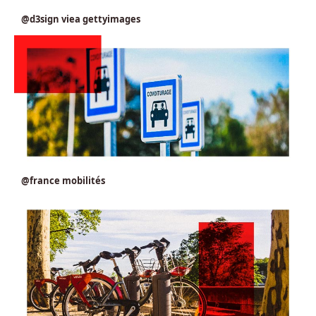
@d3sign viea gettyimages
@france mobilités