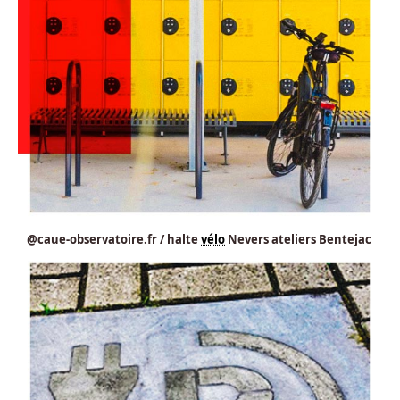
@caue-observatoire.fr / halte
vélo
Nevers ateliers Bentejac