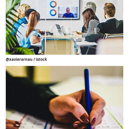
@xavierarnau / istock