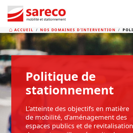
ACCUEIL
NOS DOMAINES D'INTERVENTION
POL
Politique de
stationnement
L’atteinte des objectifs en matière
de mobilité, d’aménagement des
espaces publics et de revitalisatio