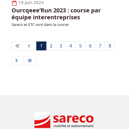
10 Juin 2023
Ourcqeee’Run 2023 : course par
équipe interentreprises
Sareco et ETC sont dans la course
1
2
3
4
5
6
7
8