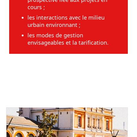
cours ;
les interactions avec le milieu
urbain environnant ;
les modes de gestion
envisageables et la tarification.