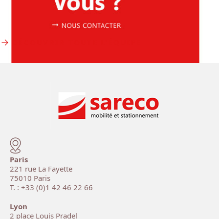
Khady TOURÉ
Cheffe de projet
DÉCOUVRIR TOUTE L'ÉQUIPE
Rejoignez-nous !
Paris
.texte { width: 100% !important; } .fiche-
221 rue La Fayette
75010 Paris
membre { font-size: 15px !important; line-
T. : +33 (0)1 42 46 22 66
height: 125% !important; color: #342626
!important; }
Lyon
2 place Louis Pradel