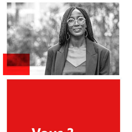
Simon GUIOT
Directeur d'études - agence de
Lyon
Référent
A
ccompagnement à l'innovation