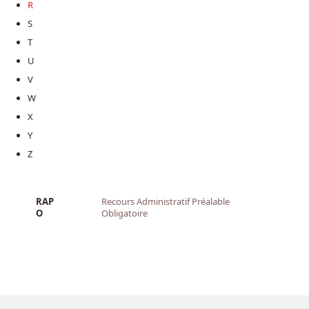
R
S
T
U
V
W
X
Y
Z
RAP
Recours Administratif Préalable
O
Obligatoire