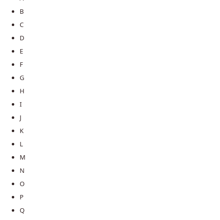
B
C
D
E
F
G
H
I
J
K
L
M
N
O
P
Q