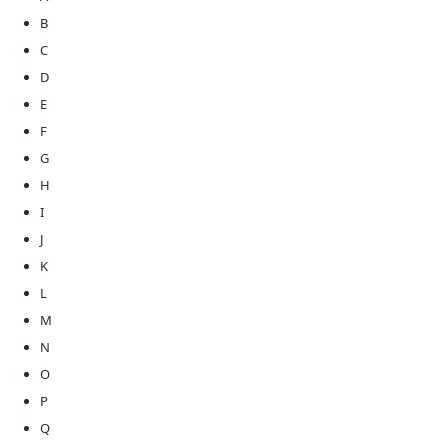
B
C
D
E
F
G
H
I
J
K
L
M
N
O
P
Q