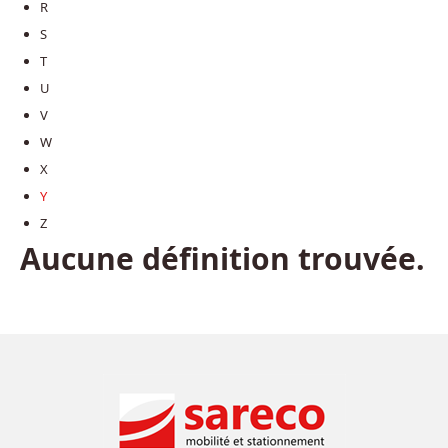
R
S
T
U
V
W
X
Y
Z
Aucune définition trouvée.