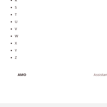
S
T
U
V
W
X
Y
Z
AMO
Assista