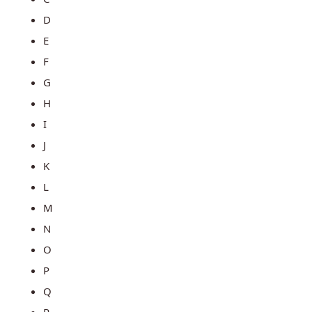
D
E
F
G
H
I
J
K
L
M
N
O
P
Q
R