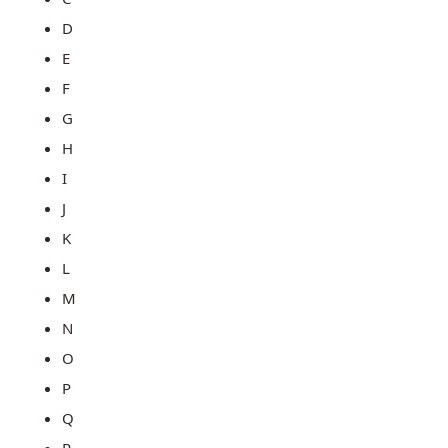
D
E
F
G
H
I
J
K
L
M
N
O
P
Q
R