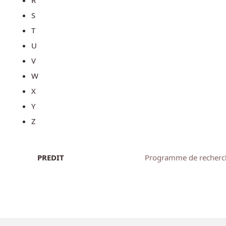
S
T
U
V
W
X
Y
Z
PREDIT
Programme de recherche