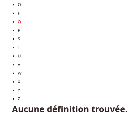
O
P
Q
R
S
T
U
V
W
X
Y
Z
Aucune définition trouvée.