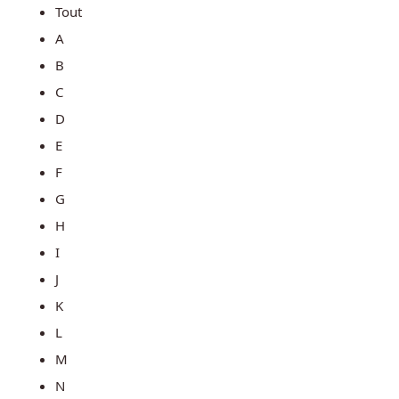
Tout
A
B
C
D
E
F
G
H
I
J
K
L
M
N