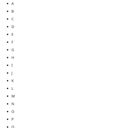
A
B
C
D
E
F
G
H
I
J
K
L
M
N
O
P
Q