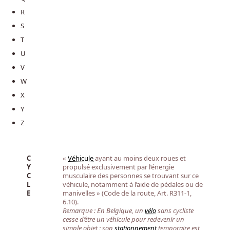
R
S
T
U
V
W
X
Y
Z
C
«
Véhicule
ayant au moins deux roues et
Y
propulsé exclusivement par l’énergie
C
musculaire des personnes se trouvant sur ce
L
véhicule, notamment à l’aide de pédales ou de
E
manivelles » (Code de la route, Art. R311-1,
6.10).
Remarque : En Belgique, un
vélo
sans cycliste
cesse d’être un véhicule pour redevenir un
simple objet ; son
stationnement
temporaire est