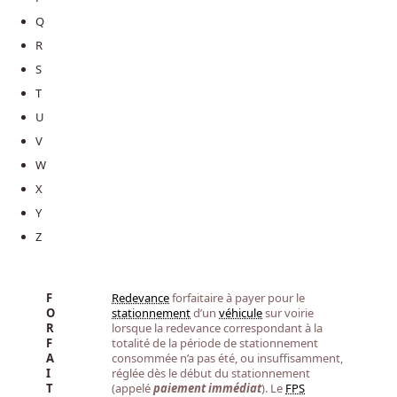
Q
R
S
T
U
V
W
X
Y
Z
F
Redevance
forfaitaire à payer pour le
O
stationnement
d’un
véhicule
sur voirie
R
lorsque la redevance correspondant à la
F
totalité de la période de stationnement
A
consommée n’a pas été, ou insuffisamment,
I
réglée dès le début du stationnement
T
(appelé
paiement immédiat
). Le
FPS