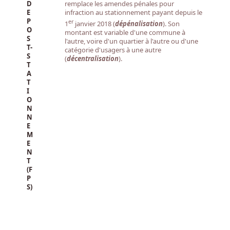
D
remplace les amendes pénales pour
E
infraction au stationnement payant depuis le
P
er
1
janvier 2018 (
dépénalisation
). Son
O
montant est variable d'une commune à
S
l'autre, voire d'un quartier à l'autre ou d'une
T-
catégorie d'usagers à une autre
S
(
décentralisation
).
T
A
T
I
O
N
N
E
M
E
N
T
(F
P
S)