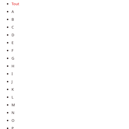
Tout
A
B
C
D
E
F
G
H
I
J
K
L
M
N
O
P