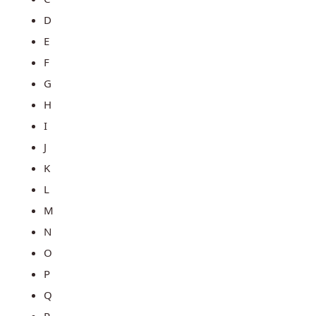
D
E
F
G
H
I
J
K
L
M
N
O
P
Q
R