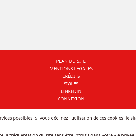
PLAN DU SITE
MENTIONS LÉGALES
CRÉDITS
SIGLES
LINKEDIN
CONNEXION
vices possibles. Si vous déclinez l'utilisation de ces cookies, le 
la fréquentation du site sans être intrusif dans votre vie privée