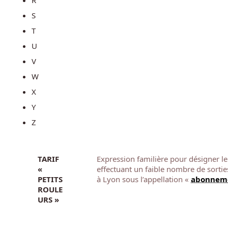
S
T
U
V
W
X
Y
Z
TARIF
Expression familière pour désigner le p
«
effectuant un faible nombre de sortie
PETITS
à Lyon sous l’appellation «
abonnem
ROULE
URS »