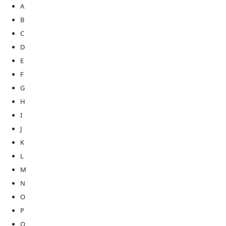
A
B
C
D
E
F
G
H
I
J
K
L
M
N
O
P
Q