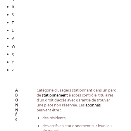
R
S
T
U
V
W
X
Y
Z
A
Catégorie d’usagers stationnant dans un parc
B
de
stationnement
à accès contrôlé, titulaires
O
d’un droit d’accès avec garantie de trouver
N
une place non réservée. Les
abonnés
N
peuvent être :
É
des résidents,
S
des actifs en stationnement sur leur lieu
de travail,