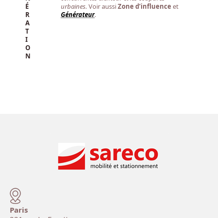
É
urbaines.
Voir aussi
Zone d’influence
et
R
Générateur
.
A
T
I
O
N
Paris