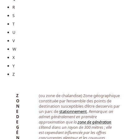
R
S
T
U
V
W
X
Y
Z
Z
(ou zone de chalandise) Zone géographique
O
constituée par l’ensemble des points de
N
destination susceptibles d’être desservis par
E
un parc de
stationnement
.
Remarque: on
D
admet généralement en première
E
approximation que la
zone de génération
G
s’étend dans un rayon de 300 mètres ; elle
É
est cependant influencée par les offres
N
concurrentes alentour et les coupures