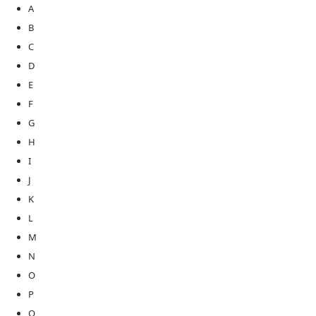
A
B
C
D
E
F
G
H
I
J
K
L
M
N
O
P
Q