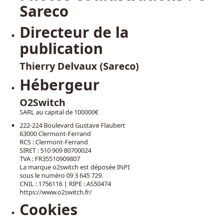
Sareco
Directeur de la
publication
Thierry Delvaux
(Sareco)
Hébergeur
O2Switch
SARL au capital de 100000€
222-224 Boulevard Gustave Flaubert
63000 Clermont-Ferrand
RCS : Clermont-Ferrand
SIRET : 510 909 80700024
TVA : FR35510909807
La marque o2switch est déposée INPI
sous le numéro 09 3 645 729.
CNIL : 1756116 | RIPE : AS50474
https://www.o2switch.fr/
Cookies