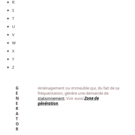
R
S
T
U
V
W
X
Y
Z
G
Aménagement ou immeuble qui, du fait de sa
E
fréquentation, génère une demande de
N
stationnement
. Voir aussi
Zone de
E
génération
.
R
A
T
O
R