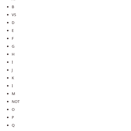
B
VS
D
E
F
G
H
I
J
K
I
M
NOT
O
P
Q