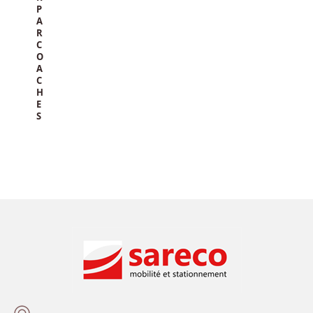
P
A
R
C
O
A
C
H
E
S