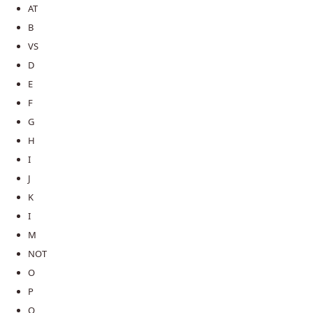
AT
B
VS
D
E
F
G
H
I
J
K
I
M
NOT
O
P
Q