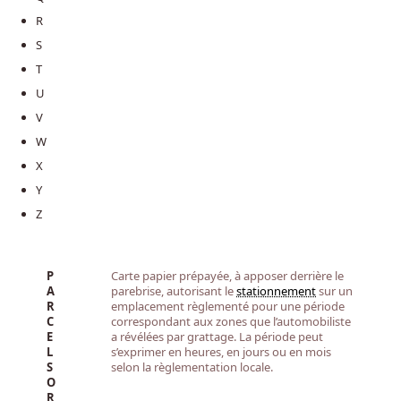
R
S
T
U
V
W
X
Y
Z
P
Carte papier prépayée, à apposer derrière le
A
parebrise, autorisant le
stationnement
sur un
R
emplacement règlementé pour une période
C
correspondant aux zones que l’automobiliste
E
a révélées par grattage. La période peut
L
s’exprimer en heures, en jours ou en mois
S
selon la règlementation locale.
O
R