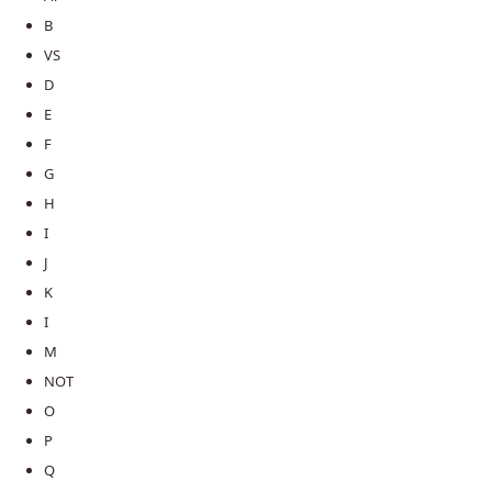
B
VS
D
E
F
G
H
I
J
K
I
M
NOT
O
P
Q