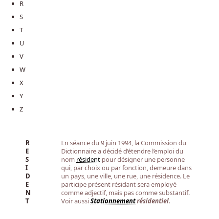
R
S
T
U
V
W
X
Y
Z
R
En séance du 9 juin 1994, la Commission du
E
Dictionnaire a décidé d’étendre l’emploi du
S
nom
résident
pour désigner une personne
I
qui, par choix ou par fonction, demeure dans
D
un pays, une ville, une rue, une résidence. Le
E
participe présent résidant sera employé
N
comme adjectif, mais pas comme substantif.
T
Voir aussi
Stationnement
résidentiel
.